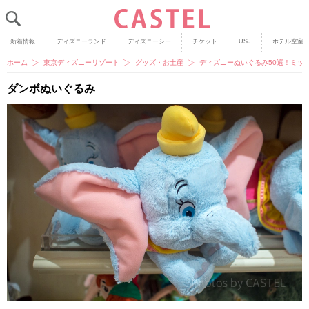
新着情報
ディズニーランド
ディズニーシー
チケット
USJ
ホテル空室
ホーム
東京ディズニーリゾート
グッズ・お土産
ディズニーぬいぐるみ50選！ミッ
ダンボぬいぐるみ