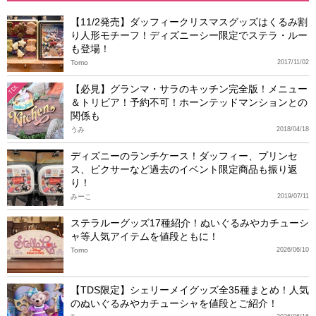
【11/2発売】ダッフィークリスマスグッズはくるみ割
り人形モチーフ！ディズニーシー限定でステラ・ルー
も登場！
Tomo
2017/11/02
【必見】グランマ・サラのキッチン完全版！メニュー
TDL
＆トリビア！予約不可！ホーンテッドマンションとの
関係も
うみ
2018/04/18
ディズニーのランチケース！ダッフィー、プリンセ
ス、ピクサーなど過去のイベント限定商品も振り返
り！
みーこ
2019/07/11
ステラルーグッズ17種紹介！ぬいぐるみやカチューシ
ャ等人気アイテムを値段ともに！
Tomo
2026/06/10
【TDS限定】シェリーメイグッズ全35種まとめ！人気
のぬいぐるみやカチューシャを値段とご紹介！