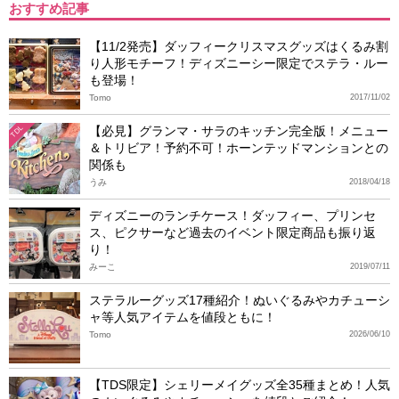
おすすめ記事
【11/2発売】ダッフィークリスマスグッズはくるみ割
り人形モチーフ！ディズニーシー限定でステラ・ルー
も登場！
Tomo
2017/11/02
【必見】グランマ・サラのキッチン完全版！メニュー
TDL
＆トリビア！予約不可！ホーンテッドマンションとの
関係も
うみ
2018/04/18
ディズニーのランチケース！ダッフィー、プリンセ
ス、ピクサーなど過去のイベント限定商品も振り返
り！
みーこ
2019/07/11
ステラルーグッズ17種紹介！ぬいぐるみやカチューシ
ャ等人気アイテムを値段ともに！
Tomo
2026/06/10
【TDS限定】シェリーメイグッズ全35種まとめ！人気