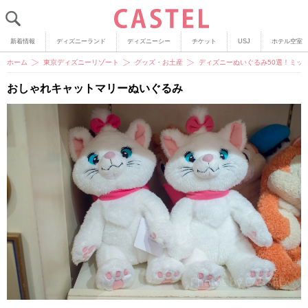
新着情報
ディズニーランド
ディズニーシー
チケット
USJ
ホテル空室
ホーム
東京ディズニーリゾート
グッズ・お土産
ディズニーぬいぐるみ50選！ミッ
おしゃれキャットマリーぬいぐるみ