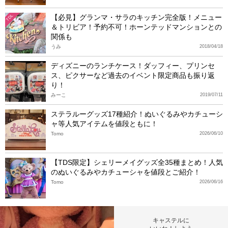
【必見】グランマ・サラのキッチン完全版！メニュー
TDL
＆トリビア！予約不可！ホーンテッドマンションとの
関係も
うみ
2018/04/18
ディズニーのランチケース！ダッフィー、プリンセ
ス、ピクサーなど過去のイベント限定商品も振り返
り！
みーこ
2019/07/11
ステラルーグッズ17種紹介！ぬいぐるみやカチューシ
ャ等人気アイテムを値段ともに！
Tomo
2026/06/10
【TDS限定】シェリーメイグッズ全35種まとめ！人気
のぬいぐるみやカチューシャを値段とご紹介！
Tomo
2026/06/16
キャステルに