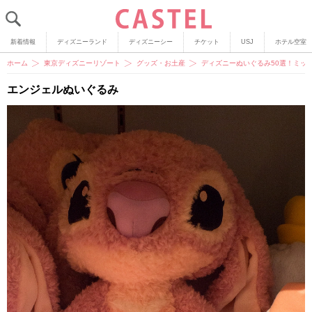
新着情報
ディズニーランド
ディズニーシー
チケット
USJ
ホテル空室
ホーム
東京ディズニーリゾート
グッズ・お土産
ディズニーぬいぐるみ50選！ミッ
エンジェルぬいぐるみ