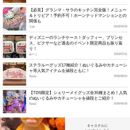
【必見】グランマ・サラのキッチン完全版！メニュー
TDL
＆トリビア！予約不可！ホーンテッドマンションとの
関係も
うみ
2018/04/18
ディズニーのランチケース！ダッフィー、プリンセ
ス、ピクサーなど過去のイベント限定商品も振り返
り！
みーこ
2019/07/11
ステラルーグッズ17種紹介！ぬいぐるみやカチューシ
ャ等人気アイテムを値段ともに！
Tomo
2026/06/10
【TDS限定】シェリーメイグッズ全35種まとめ！人気
のぬいぐるみやカチューシャを値段とご紹介！
Tomo
2026/06/16
キャステルに