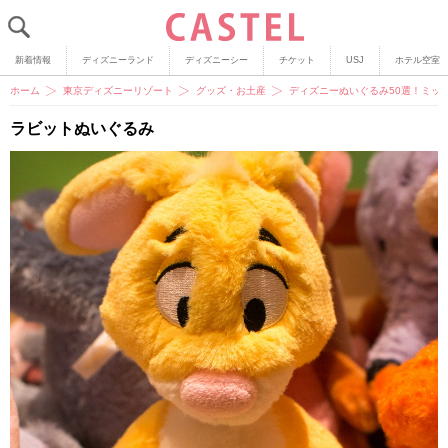
新着情報
ディズニーランド
ディズニーシー
チケット
USJ
ホテル空室
ホーム
東京ディズニーリゾート
グッズ・お土産
ディズニーぬいぐるみ50選！ミッ
ラビットぬいぐるみ