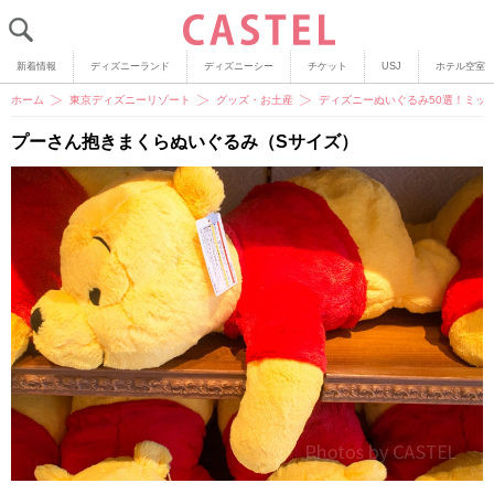
新着情報
ディズニーランド
ディズニーシー
チケット
USJ
ホテル空室
ホーム
東京ディズニーリゾート
グッズ・お土産
ディズニーぬいぐるみ50選！ミッ
プーさん抱きまくらぬいぐるみ（Sサイズ）