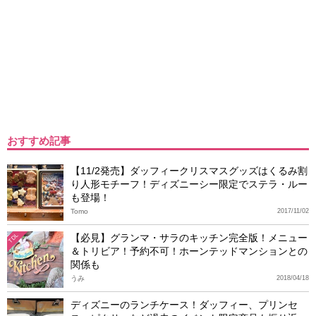
おすすめ記事
【11/2発売】ダッフィークリスマスグッズはくるみ割
り人形モチーフ！ディズニーシー限定でステラ・ルー
も登場！
Tomo
2017/11/02
【必見】グランマ・サラのキッチン完全版！メニュー
TDL
＆トリビア！予約不可！ホーンテッドマンションとの
関係も
うみ
2018/04/18
ディズニーのランチケース！ダッフィー、プリンセ