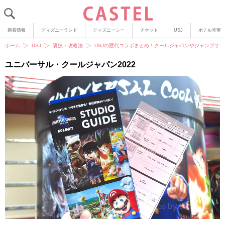
新着情報
ディズニーランド
ディズニーシー
チケット
USJ
ホテル空室
ホーム
USJ
裏技・攻略法
USJの歴代コラボまとめ！クールジャパンやジャンプサ
ユニバーサル・クールジャパン2022