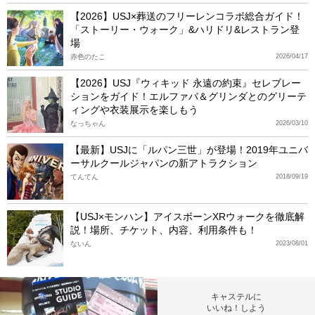
【2026】USJ×葬送のフリーレンコラボ総合ガイド！
「ストーリー・ウォーク」&ハリドリ&レストラン登
場
赤色のたこ
2026/04/17
【2026】USJ『ウィキッド 永遠の約束』セレブレー
ションをガイド！エルファバ＆グリンダとのグリーテ
ィングや衣装展示を楽しもう
なっちゃん
2026/03/10
【最新】USJに「ルパン三世」が登場！2019年ユニバ
ーサルクールジャパンの新アトラクション
てんてん
2018/09/19
【USJ×モンハン】アイスボーンXRウォークを徹底解
説！場所、チケット、内容、利用条件も！
ないん
2023/08/01
キャステルに
いいね！しよう