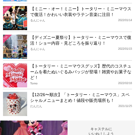
【ミニー・オー！ミニー】トータリー・ミニーマウス
TDL
で復活！かわいい衣装やラテン音楽に注目！
るんにゃん
2022/01/14
【ディズニー夏祭り】トータリー・ミニーマウスで復
TDL
活！ショー内容・見どころを振り返り！
るんにゃん
2022/01/15
【トータリー・ミニーマウスグッズ】歴代のコスチュ
ームを着たぬいぐるみバッジが登場！雑貨やお菓子な
ど！
Tomo
2022/02/16
【12/26〜順次】「トータリー・ミニーマウス」スペ
シャルメニューまとめ！値段や販売場所も！
だんだん
2021/11/25
キャステルに
いいね！しよう