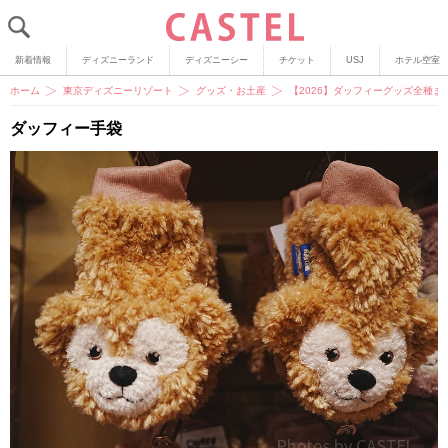
新着情報
ディズニーランド
ディズニーシー
チケット
USJ
ホテル空室
ホーム
東京ディズニーリゾート
グッズ・お土産
【2026】ダッフィーグッズ全種
ダッフィー手袋