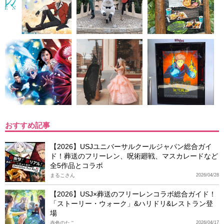
おすすめ記事
【2026】USJユニバーサルクールジャパン総合ガイ
ド！葬送のフリーレン、呪術廻戦、マスカレードなど
全5作品とコラボ
まるこさん
2026/04/28
【2026】USJ×葬送のフリーレンコラボ総合ガイド！
「ストーリー・ウォーク」&ハリドリ&レストラン登
場
赤色のたこ
2026/04/17