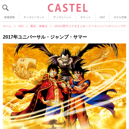
新着情報
ディズニーランド
ディズニーシー
チケット
USJ
ホテル空室
ホーム
USJ
裏技・攻略法
USJの歴代コラボまとめ！クールジャパンやジャンプサ
2017年ユニバーサル・ジャンプ・サマー