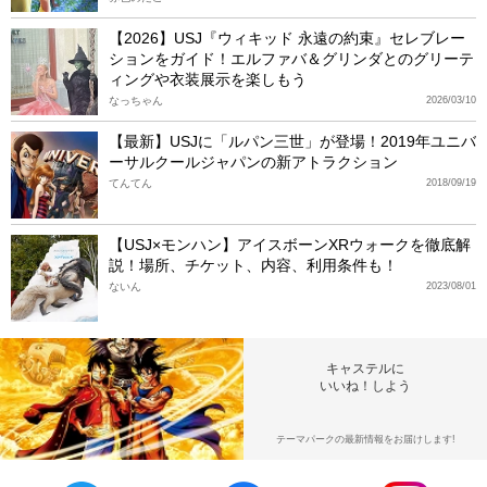
【2026】USJ『ウィキッド 永遠の約束』セレブレー
ションをガイド！エルファバ＆グリンダとのグリーテ
ィングや衣装展示を楽しもう
なっちゃん
2026/03/10
【最新】USJに「ルパン三世」が登場！2019年ユニバ
ーサルクールジャパンの新アトラクション
てんてん
2018/09/19
【USJ×モンハン】アイスボーンXRウォークを徹底解
説！場所、チケット、内容、利用条件も！
ないん
2023/08/01
キャステルに
いいね！しよう
テーマパークの最新情報をお届けします!