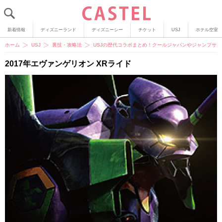
新着情報
ディズニーランド
ディズニーシー
チケット
USJ
ホテル空室
ホーム
USJ
裏技・攻略法
USJの歴代コラボまとめ！クールジャパンやジャンプサ
2017年エヴァンゲリオン XRライド