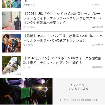
場
赤色のたこ
2026/04/17
【2026】USJ『ウィキッド 永遠の約束』セレブレー
ションをガイド！エルファバ＆グリンダとのグリーテ
ィングや衣装展示を楽しもう
なっちゃん
2026/03/10
【最新】USJに「ルパン三世」が登場！2019年ユニバ
ーサルクールジャパンの新アトラクション
てんてん
2018/09/19
【USJ×モンハン】アイスボーンXRウォークを徹底解
説！場所、チケット、内容、利用条件も！
ないん
2023/08/01
キャステルに
いいね！しよう
テーマパークの最新情報をお届けします!