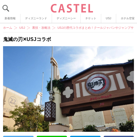
新着情報
ディズニーランド
ディズニーシー
チケット
USJ
ホテル空室
ホーム
USJ
裏技・攻略法
USJの歴代コラボまとめ！クールジャパンやジャンプサ
鬼滅の刃✕USJコラボ