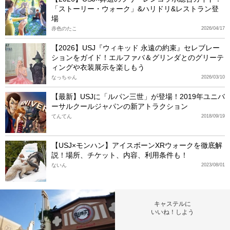
「ストーリー・ウォーク」&ハリドリ&レストラン登
場
赤色のたこ
2026/04/17
【2026】USJ『ウィキッド 永遠の約束』セレブレー
ションをガイド！エルファバ＆グリンダとのグリーテ
ィングや衣装展示を楽しもう
なっちゃん
2026/03/10
【最新】USJに「ルパン三世」が登場！2019年ユニバ
ーサルクールジャパンの新アトラクション
てんてん
2018/09/19
【USJ×モンハン】アイスボーンXRウォークを徹底解
説！場所、チケット、内容、利用条件も！
ないん
2023/08/01
キャステルに
いいね！しよう