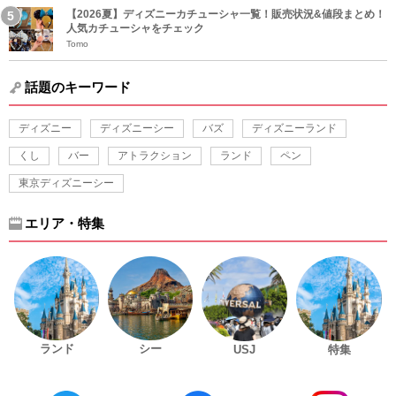
【2026夏】ディズニーカチューシャ一覧！販売状況&値段まとめ！
人気カチューシャをチェック
Tomo
話題のキーワード
ディズニー
ディズニーシー
バズ
ディズニーランド
くし
バー
アトラクション
ランド
ペン
東京ディズニーシー
エリア・特集
ランド
シー
USJ
特集