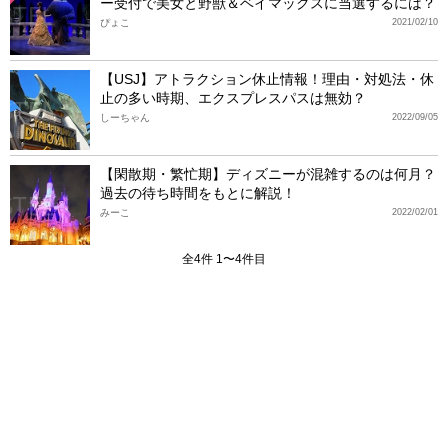
ー受付で美女と野獣＆ベイマックスに当選するには？
ぴょこ
2021/02/10
【USJ】アトラクション休止情報！理由・対処法・休
止の多い時期、エクスプレスパスは無効？
しーちゃん
2022/09/05
【閑散期・繁忙期】ディズニーが混雑するのは何月？
過去の待ち時間をもとに解説！
みーこ
2022/02/01
全4件 1〜4件目