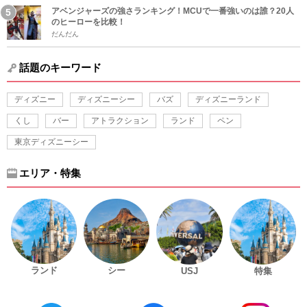
アベンジャーズの強さランキング！MCUで一番強いのは誰？20人
のヒーローを比較！
だんだん
話題のキーワード
ディズニー
ディズニーシー
バズ
ディズニーランド
くし
バー
アトラクション
ランド
ペン
東京ディズニーシー
エリア・特集
ランド
シー
USJ
特集