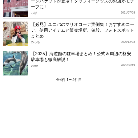
ーンバケットが登場！ダッフィーグッズのお店がモチ
ーフに！
みほ
2021/07/08
【必見】ユニバのマリオコーデ実例集！おすすめコー
デ、使用アイテムと販売場所、値段、フォトスポット
まとめ
めっち
2020/12/03
【2025】海遊館の駐車場まとめ！公式＆周辺の格安
駐車場も徹底解説！
yuno
2025/06/19
全4件 1〜4件目