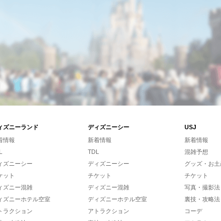
ィズニーランド
ディズニーシー
USJ
着情報
新着情報
新着情報
L
TDL
混雑予想
ィズニーシー
ディズニーシー
グッズ・お土
ケット
チケット
チケット
ィズニー混雑
ディズニー混雑
写真・撮影法
ィズニーホテル空室
ディズニーホテル空室
裏技・攻略法
トラクション
アトラクション
コーデ