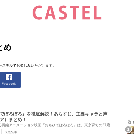
とめ
ャステルでお楽しみいただけます。
Facebook
でぽろぽろ』を徹底解説！あらすじ、主要キャラと声
ア）まとめ！
1991年公開の高畑勲監督による長編アニメーション映画『おもひでぽろぽろ』は、東京育ちの27歳のOL・タ...
又従兄弟