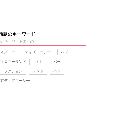
話題のキーワード
熱いキーワードまとめ
ディズニー
ディズニーシー
バズ
ディズニーランド
くし
バー
アトラクション
ランド
ペン
東京ディズニーシー