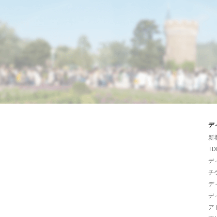
デ
新
TD
デ
チ
デ
デ
ア