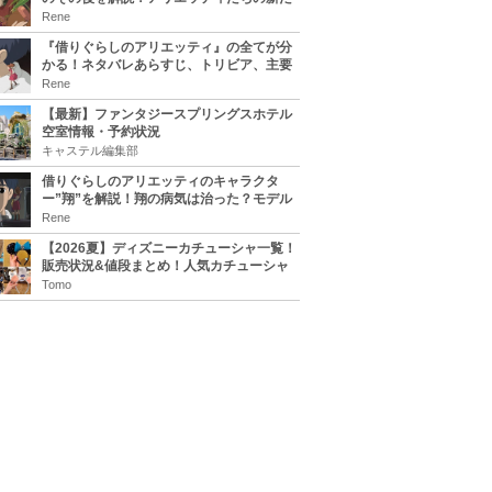
な住処は？翔の病気は治る？
Rene
『借りぐらしのアリエッティ』の全てが分
かる！ネタバレあらすじ、トリビア、主要
キャラまとめ！
Rene
【最新】ファンタジースプリングスホテル
空室情報・予約状況
キャステル編集部
借りぐらしのアリエッティのキャラクタ
ー”翔”を解説！翔の病気は治った？モデル
は誰？
Rene
【2026夏】ディズニーカチューシャ一覧！
販売状況&値段まとめ！人気カチューシャ
をチェック
Tomo