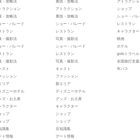
技・攻略法
裏技・攻略法
アトラクショ
トラクション
アトラクション
ショップ
技・攻略法
裏技・攻略法
ショー・パレ
ョー・パレード
ショー・パレード
レストラン
ストラン
レストラン
キャラクター
真・撮影法
写真・撮影法
映画
ョー・パレード
ショー・パレード
ホテル
ストラン
レストラン
gotoトラベル
真・撮影法
写真・撮影法
全国旅行支援
ャスト
キャスト
年パス
ァッション
ファッション
エリア
新エリア
ィズニーホテル
ディズニーホテル
ッズ・お土産
グッズ・お土産
ャラクター
キャラクター
ョップ
ショップ
ョップ
ショップ
知識集
豆知識集
ート情報
デート情報