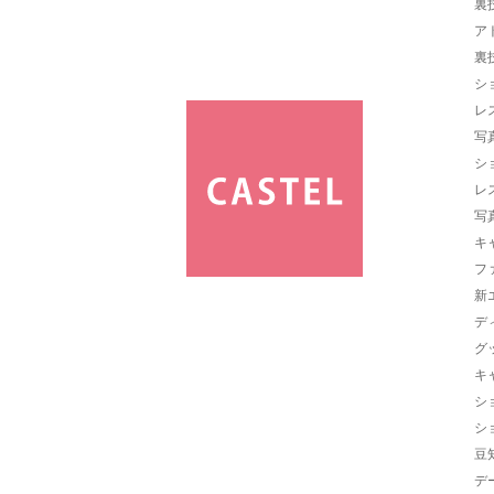
裏
ア
裏
シ
レ
写
シ
レ
写
キ
フ
新
デ
グ
キ
シ
シ
豆
デ