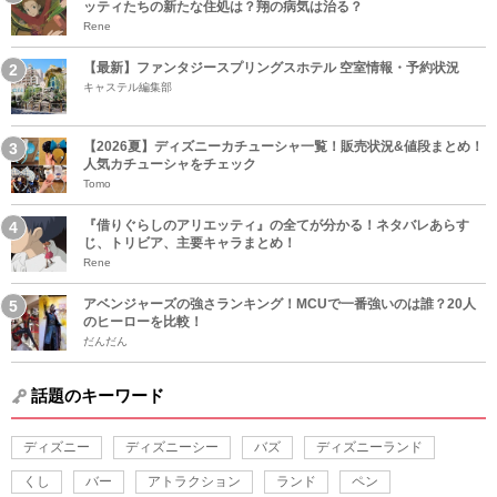
ッティたちの新たな住処は？翔の病気は治る？
Rene
【最新】ファンタジースプリングスホテル 空室情報・予約状況
キャステル編集部
【2026夏】ディズニーカチューシャ一覧！販売状況&値段まとめ！
人気カチューシャをチェック
Tomo
『借りぐらしのアリエッティ』の全てが分かる！ネタバレあらす
じ、トリビア、主要キャラまとめ！
Rene
アベンジャーズの強さランキング！MCUで一番強いのは誰？20人
のヒーローを比較！
だんだん
話題のキーワード
ディズニー
ディズニーシー
バズ
ディズニーランド
くし
バー
アトラクション
ランド
ペン