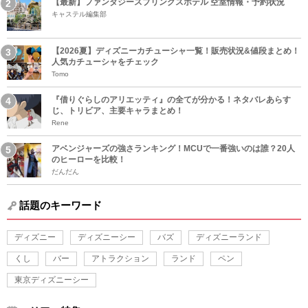
【最新】ファンタジースプリングスホテル 空室情報・予約状況
キャステル編集部
【2026夏】ディズニーカチューシャ一覧！販売状況&値段まとめ！
人気カチューシャをチェック
Tomo
『借りぐらしのアリエッティ』の全てが分かる！ネタバレあらす
じ、トリビア、主要キャラまとめ！
Rene
アベンジャーズの強さランキング！MCUで一番強いのは誰？20人
のヒーローを比較！
だんだん
話題のキーワード
ディズニー
ディズニーシー
バズ
ディズニーランド
くし
バー
アトラクション
ランド
ペン
東京ディズニーシー