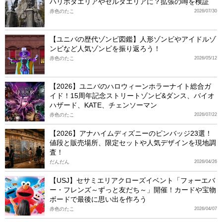
ハリポタエリアやゼルダエリアに？拡張の噂を検証
赤色のたこ
2026/07/30
【ユニバの歴代ゾンビ図鑑】人形ゾンビやアイドルゾ
ンビなど人気ゾンビを振り返ろう！
赤色のたこ
2026/05/12
【2026】ユニバのハロウィーンホラーナイト総合ガ
イド！15周年記念ストリートゾンビ&ダンス、バイオ
ハザード、KATE、チェンソーマン
赤色のたこ
2026/07/22
【2026】アナハイムディズニーのピンバッジ23選！
値段と販売場所、限定セットや人気デザインを現地調
査！
だんだん
2026/04/26
【USJ】セサミエリアクローズイベント「フォーエバ
ー・フレンズ～ずっと友だち～」開催！カードや宝物
ボードで最後に思い出を作ろう
赤色のたこ
2026/04/07