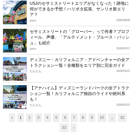
USJのセサミストリートエリアがなくなった！跡地に
何ができるか予想！ハリポタ拡張、サンリオ新エリ
ア？
yaco
2026/06/09
セサミストリートの「グローバー」って何者？プロフ
ィール、声優、「アルティメット・ブルース・バッシ
ュ」も紹介
yaco
2026/03/17
ディズニー・カリフォルニア・アドベンチャーの全ア
トラクション一覧！全種類をエリア別に完全ガイド
だんだん
2026/03/21
【アナハイム】ディズニーランドパークの全アトラク
ション一覧！カリフォルニア独自のライドや絶叫系
も！
だんだん
2026/03/21
‹
1
2
3
4
5
6
7
8
9
10
...
32
33
›