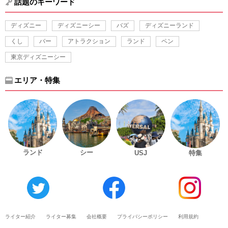
話題のキーワード
ディズニー
ディズニーシー
バズ
ディズニーランド
くし
バー
アトラクション
ランド
ペン
東京ディズニーシー
エリア・特集
ランド
シー
USJ
特集
ライター紹介
ライター募集
会社概要
プライバシーポリシー
利用規約