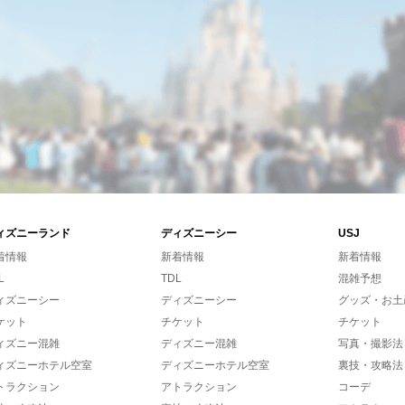
ィズニーランド
ディズニーシー
USJ
着情報
新着情報
新着情報
L
TDL
混雑予想
ィズニーシー
ディズニーシー
グッズ・お土
ケット
チケット
チケット
ィズニー混雑
ディズニー混雑
写真・撮影法
ィズニーホテル空室
ディズニーホテル空室
裏技・攻略法
トラクション
アトラクション
コーデ