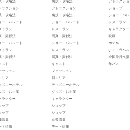
技・攻略法
裏技・攻略法
アトラクショ
トラクション
アトラクション
ショップ
技・攻略法
裏技・攻略法
ショー・パレ
ョー・パレード
ショー・パレード
レストラン
ストラン
レストラン
キャラクター
真・撮影法
写真・撮影法
映画
ョー・パレード
ショー・パレード
ホテル
ストラン
レストラン
gotoトラベル
真・撮影法
写真・撮影法
全国旅行支援
ャスト
キャスト
年パス
ァッション
ファッション
エリア
新エリア
ィズニーホテル
ディズニーホテル
ッズ・お土産
グッズ・お土産
ャラクター
キャラクター
ョップ
ショップ
ョップ
ショップ
知識集
豆知識集
ート情報
デート情報