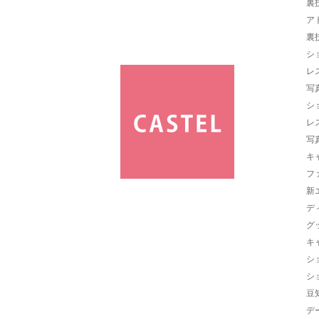
裏
ア
裏
シ
レ
写
シ
レ
写
キ
フ
新
デ
グ
キ
シ
シ
豆
デ