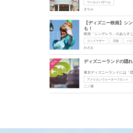
ワールドバザール
まちゅ
【ディズニー映画】シン
も！
ゴッドマザー
召使
バジ
わさお
TDL
ディズニーランドの隠れ
アメリカンウォーターフロント
二ノ瀬