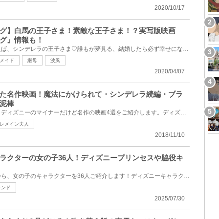
2020/10/17
グ】白馬の王子さま！素敵な王子さま！？実写版映画
グ』情報も！
プリンス・チャーミングといえば、シンデレラの王子さま♡誰もが夢見る、結婚したら必ず幸せになって、末...
メイド
継母
波風
2020/04/07
た名作映画！魔法にかけられて・シンデレラ続編・ブラ
泥棒
ディズニー映画マニアが送る、ディズニーのマイナーだけど名作の映画4選をご紹介します。ディズニー映画...
レメイン夫人
2018/11/10
ラクターの女の子36人！ディズニープリンセスや脇役キ
ディズニーキャラクターの中から、女の子のキャラクターを36人ご紹介します！ディズニーキャラクターに...
ランド
2025/07/30