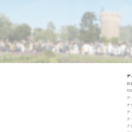
デ
新
TD
デ
チ
デ
デ
ア