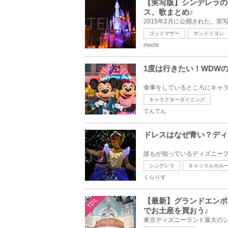
【実写版】シンデレラの
ス、歌まとめ♪
ゴッドマザー
サンドリヨン
mochi
1度は行きたい！WDW
キャラクターダイニング
てんてん
ドレスはなぜ青い？ディ
シンデレラ
キャッスルカル
くらりす
TDL
【最新】グランドエンポ
でお土産を買おう♪