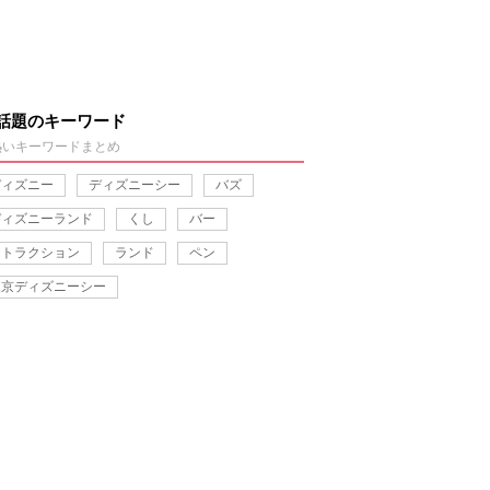
話題のキーワード
熱いキーワードまとめ
ディズニー
ディズニーシー
バズ
ディズニーランド
くし
バー
アトラクション
ランド
ペン
東京ディズニーシー