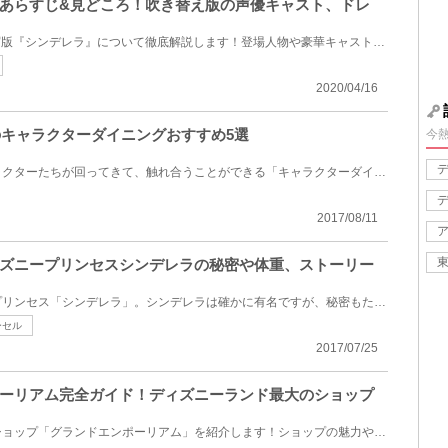
あらすじ&見どころ！吹き替え版の声優キャスト、ドレ
2015年2月に公開された、実写版『シンデレラ』について徹底解説します！登場人物や豪華キャストについて...
2020/04/16
のキャラクターダイニングおすすめ5選
今
食事をしているところにキャラクターたちが回ってきて、触れ合うことができる「キャラクターダイニング...
2017/08/11
ズニープリンセスシンデレラの秘密や体重、ストーリー
誰もが知っているディズニープリンセス「シンデレラ」。シンデレラは確かに有名ですが、秘密もたくさん...
ーセル
2017/07/25
ーリアム完全ガイド！ディズニーランド最大のショップ
東京ディズニーランド最大のショップ「グランドエンポーリアム」を紹介します！ショップの魅力や店内の...