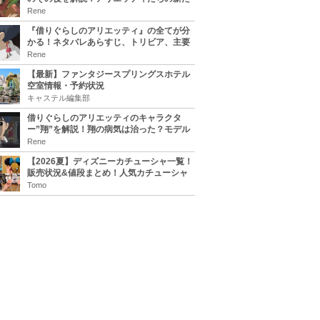
な住処は？翔の病気は治る？
Rene
『借りぐらしのアリエッティ』の全てが分
かる！ネタバレあらすじ、トリビア、主要
キャラまとめ！
Rene
【最新】ファンタジースプリングスホテル
空室情報・予約状況
キャステル編集部
借りぐらしのアリエッティのキャラクタ
ー”翔”を解説！翔の病気は治った？モデル
は誰？
Rene
【2026夏】ディズニーカチューシャ一覧！
販売状況&値段まとめ！人気カチューシャ
をチェック
Tomo